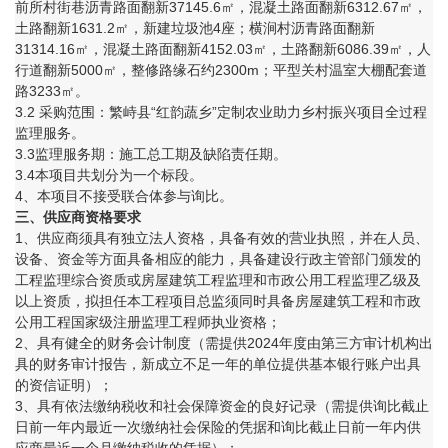
前所村街巷沥青路面翻新37145.6㎡，混凝土路面翻新6312.67㎡，
土路翻新1631.2㎡，新建垃圾池4座；横涧村沥青路面翻新
31314.16㎡，混凝土路面翻新4152.03㎡，土路翻新6086.39㎡，人
行道翻新5000㎡，整修路缘石约2300m；平型关村温室大棚配套道
路3233㎡。
3.2 采购范围：繁峙县“红韵蔬乡”定制农业助力乡村振兴项目全过程
监理服务。
3.3监理服务期：施工总工期及缺陷责任期。
3.4本项目共划分为一个标段。
4、本项目不接受联合体参与询比。
三
、
供应商
资格
要求
1、供应商须具有独立法人资格，具备有效的营业执照，并在人员、
设备、资金等方面具备相应的能力，具备建设行政主管部门颁发的
工程监理综合资质或房屋建筑工程监理和市政公用工程监理乙级及
以上资质，拟担任本工程项目总监须同时具备房屋建筑工程和市政
公用工程国家级注册监理工程师执业资格；
2、具有健全的财务会计制度（需提供2024年度由第三方审计机构出
具的财务审计报告，新成立不足一年的单位提供基本银行账户出具
的资信证明）；
3、具有依法缴纳税收和社会保障资金的良好记录（需提供询比截止
日前一年内最近一次缴纳社会保险的凭据和询比截止日前一年内供
应商最近一个月缴纳税收的凭据）；