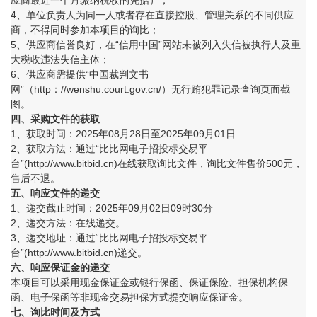
4、单位负责人为同一人或者存在直接控股、管理关系的不同供应
商，不得同时参加本项目的询比；
5、供应商信誉良好，在“信用中国”网站未被列入失信被执行人及重
大税收违法失信主体；
6、供应商需提供“中国裁判文书
网”（http：//wenshu.court.gov.cn/）无行贿犯罪记录查询页面截
图。
四
、采购文件的获取
1、获取时间：2025年08月28日至2025年09月01日
2、获取方法：通过“比比网电子招投标交易平
台”(http://www.bitbid.cn)在线获取询比文件，询比文件售价500元，
售后不退。
五
、
响应
文件的递交
1、递交截止时间：2025年09月02日09时30分
2、递交方法：在线递交。
3、递交地址：通过“比比网电子招投标交易平
台”(http://www.bitbid.cn)递交。
六、
响应
保证金的递交
本项目可以采用现金保证金或银行保函、保证保险、担保机构保
函、电子保函等非现金交易担保方式提交响应保证金。
七、
询比
时间及方式