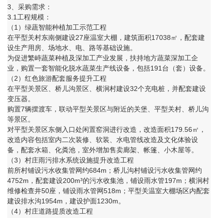
3、采购需求：
3.1工程规模：
（1）绿蔬智能种植加工示范工程
在平型关村东南侧建设27座温室大棚，建筑面积17038㎡，配套建
设生产用房、场地水、电、路等基础设施。
为促进繁峙蔬菜种植及深加工产业发展，扶持地方蔬菜深加工企
业，购置一套智能化脱水蔬菜生产线设备，包括191台（套）设备。
（2）红色旅游配套服务提升工程
在平型关景区、桥儿沟景区、横涧村建设32个充电桩，并配套建设
变压器。
购置7辆摆渡车，联动平型关景区与附近的关堡、平型关村、桥儿沟
等景区。
对平型关景区东侧入口处闲置窑洞进行改造，改造面积179.56㎡，
改造内容包括室内二次装修、软装、水电管线改造及文化体验设
备，配套水箱、化粪池，室外增加售卖廊架、帐篷、小木屋等。
（3）村庄雨污排水系统设施提升改造工程
前所村铺设污水收集管网约684m；桥儿沟村铺设污水收集管网约
4752m，配套建设200m³的污水收集池，铺设雨水管197m；横涧村
维修检查井50座，铺设雨水管网518m；平型关温室大棚场区内配套
建设排水沟1954m，建设护面1230m。
（4）村庄道路提质改造工程