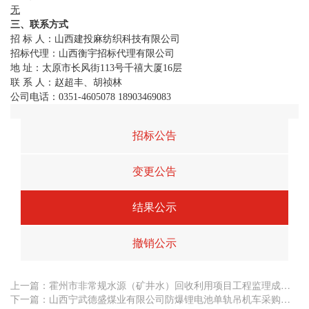
无
三
、联系方式
招 标 人：山西建投麻纺织科技有限公司
招标代理：山西衡宇招标代理有限公司
地 址：太原市长风街113号千禧大厦16层
联 系 人：赵超丰、胡祯林
公司电话：0351-4605078 18903469083
招标公告
变更公告
结果公示
撤销公示
上一篇：
霍州市非常规水源（矿井水）回收利用项目工程监理成交结果公告
下一篇：山西宁武德盛煤业有限公司防爆锂电池单轨吊机车采购项目中标结果公示