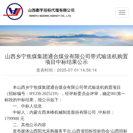
Toggl
navig
山西乡宁焦煤集团通合煤业有限公司带式输送机购置
项目中标结果公示
发表时间：
2025-07-01 14:56:14
本
山西乡宁焦煤集团通合煤业有限公司带式输送机购置项目
（
招标编号：
HYZB-2025219
），经评标委员会评审，确定
001第一
标段的
中标结果，现公
示如下：
一、中标人信息
中标人：
内蒙古西来峰机械制造股份有限公司
,中标价：
1799900
元
二、其他公示内容
发布媒体山西阳光采购服务平台
,山西省招标投标协会/山西招标