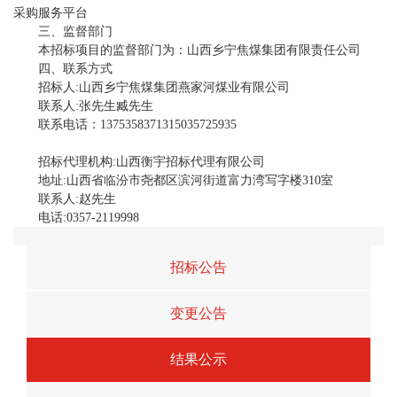
采购服务平台
三、监督部门
本招标项目的监督部门为：山西乡宁焦煤集团有限责任公司
四、联系方式
招标人
:
山西乡宁焦煤集团
燕家河
煤业有限公司
联系人
:
张
先生
臧先生
联系电话：
13753583713
15035725935
招标代理机构
:
山西衡宇招标代理有限公司
地址
:
山西省临汾市尧都区滨河街道富力湾写字楼
310室
联系人
:
赵
先生
电话
:0357-2
119998
招标公告
变更公告
结果公示